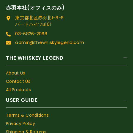
赤羽本社(オフィスのみ)
東京都北区赤羽北1-8-8
バードハイツB101
03-6826-2068
admin@thewhiskylegend.com
THE WHISKEY LEGEND
About Us
Contact Us
All Products
USER GUIDE
Terms & Conditions
Privacy Policy
Shipping & Returns