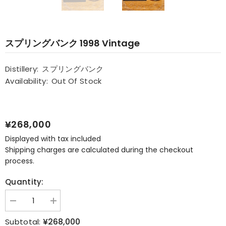
スプリングバンク 1998 Vintage
Distillery:
スプリングバンク
Availability:
Out Of Stock
¥268,000
Displayed with tax included
Shipping charges are calculated during the checkout
process.
Quantity:
Decrease
Increase
quantity
quantity
for
for
¥268,000
Subtotal: