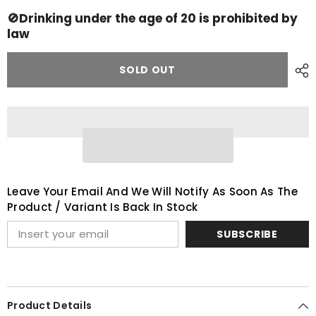
ス
ス
プ
プ
🚫Drinking under the age of 20 is prohibited by
リ
リ
law
ン
ン
グ
グ
バ
バ
SOLD OUT
ン
ン
ク
ク
1998
1998
Vintage
Vintage
Leave Your Email And We Will Notify As Soon As The
Product / Variant Is Back In Stock
SUBSCRIBE
Product Details