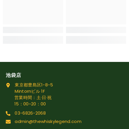
池袋店
東京都豊島区1-8-5
Mintornビル 1F
営業時間：土·日·祝
15：00~20：00
03-6826-2068
admin@thewhiskylegend.com