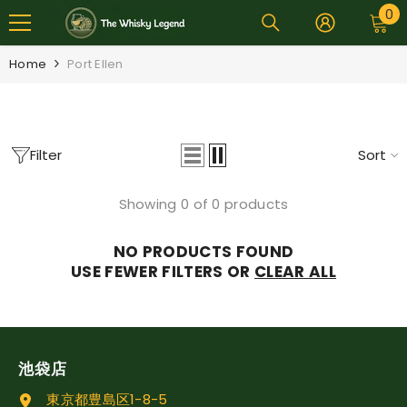
0
0
SKIP TO CONTENT
i
Home
Port Ellen
Filter
Sort
Showing 0 of 0 products
NO PRODUCTS FOUND
USE FEWER FILTERS OR
CLEAR ALL
池袋店
東京都豊島区1-8-5