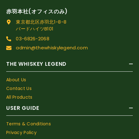
赤羽本社(オフィスのみ)
東京都北区赤羽北1-8-8
バードハイツB101
03-6826-2068
admin@thewhiskylegend.com
THE WHISKEY LEGEND
About Us
Contact Us
All Products
USER GUIDE
Terms & Conditions
Privacy Policy