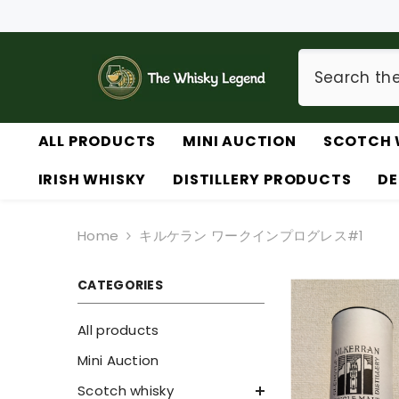
SKIP TO CONTENT
ALL PRODUCTS
MINI AUCTION
SCOTCH 
IRISH WHISKY
DISTILLERY PRODUCTS
DE
Home
キルケラン ワークインプログレス#1
CATEGORIES
All products
Mini Auction
Scotch whisky