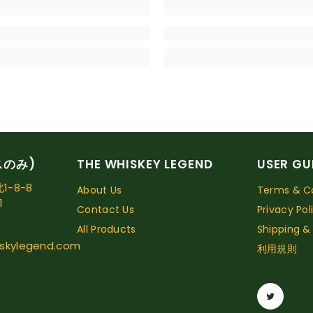
スのみ)
THE WHISKEY LEGEND
USER GU
-8-8
About Us
Terms & Co
1
Contact Us
Privacy Pol
All Products
Shipping &
skylegend.com
利用規則