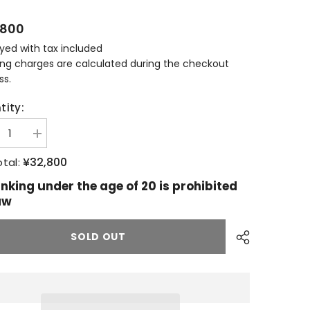
,800
ayed with tax included
ing charges are calculated during the checkout
ss.
tity:
ease
Increase
tity
quantity
for
¥32,800
tal:
キ
ル
inking under the age of 20 is prohibited
ケ
aw
ラ
ン
ワ
SOLD OUT
ー
ク
イ
ン
プ
ロ