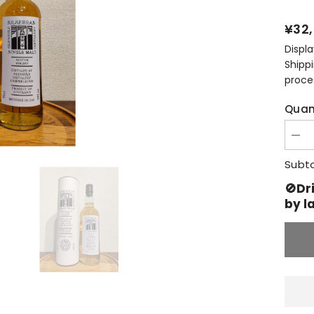
¥32
Displ
Shipp
proce
Quan
Decr
quan
for
Subto
キ
ル
🚫Dr
ケ
by l
ラ
ン
ワ
ー
ク
イ
ン
プ
ロ