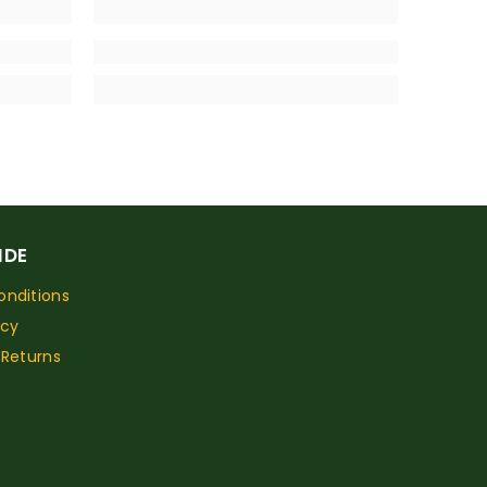
IDE
nditions
icy
 Returns