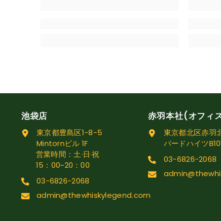
池袋店
赤羽本社(オフィ
東京都豊島区1-8-5
東京都北区赤羽北1
Mintornビル 1F
バードハイツB10
営業時間：土·日·祝
03-6826-2068
15：00~20：00
admin@thewhi
03-6826-2068
admin@thewhiskylegend.com