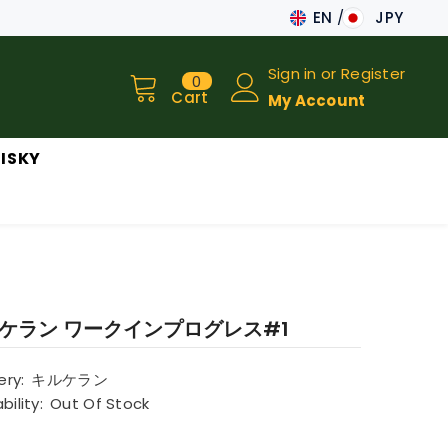
EN
JPY
JA
Sign in
or
Register
0
0
EN
items
Cart
My Account
ISKY
ケラン ワークインプログレス#1
lery:
キルケラン
bility:
Out Of Stock