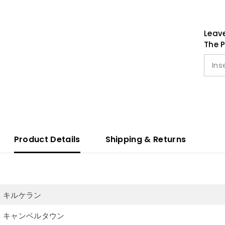
グ
レ
ス
Leave
#1
The P
Product Details
Shipping & Returns
キルケラン
キャンベルタウン