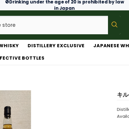
🚫Drinking under the age of 20 is prohibited by law
in Japan
WHISKY
DISTILLERY EXCLUSIVE
JAPANESE WH
FECTIVE BOTTLES
キル
Distil
Availa