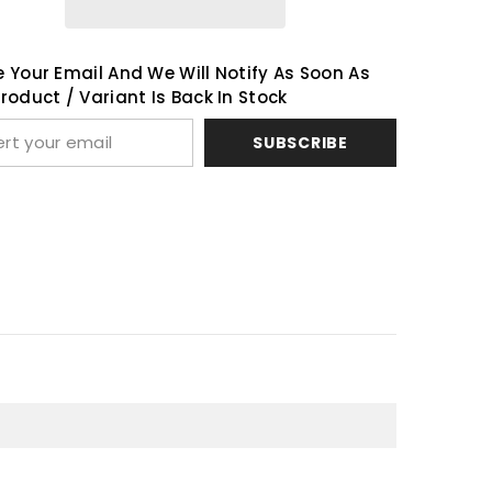
グ
レ
Share
ス
 Your Email And We Will Notify As Soon As
#1
roduct / Variant Is Back In Stock
SUBSCRIBE